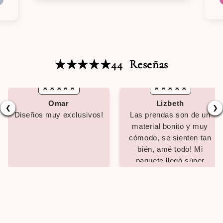
44
Reseñas
Omar
Lizbeth
❮
❯
Diseños muy exclusivos!
Las prendas son de un
material bonito y muy
cómodo, se sienten tan
bién, amé todo! Mi
paquete llegó súper
rápido!! 🫶🏻