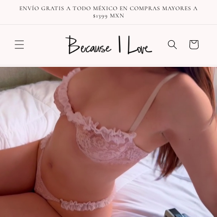
Ir
ENVÍO GRATIS A TODO MÉXICO EN COMPRAS MAYORES A
directamente
$1399 MXN
al contenido
Carrito