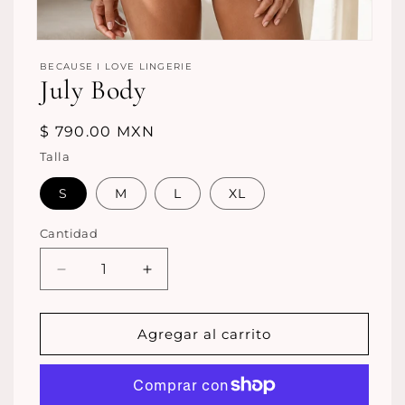
Abrir
elemento
BECAUSE I LOVE LINGERIE
multimedia
July Body
1
en
una
ventana
Precio
$ 790.00 MXN
modal
habitual
Talla
S
M
L
XL
Cantidad
Reducir
Aumentar
cantidad
cantidad
para
para
July
July
Agregar al carrito
Body
Body