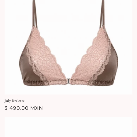
July Bralette
Precio
$ 490.00 MXN
habitual